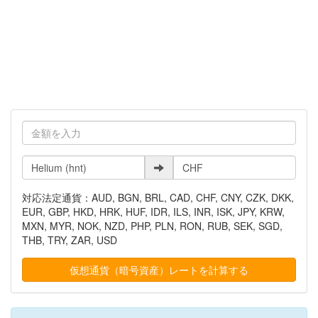
対応法定通貨：AUD, BGN, BRL, CAD, CHF, CNY, CZK, DKK,
EUR, GBP, HKD, HRK, HUF, IDR, ILS, INR, ISK, JPY, KRW,
MXN, MYR, NOK, NZD, PHP, PLN, RON, RUB, SEK, SGD,
THB, TRY, ZAR, USD