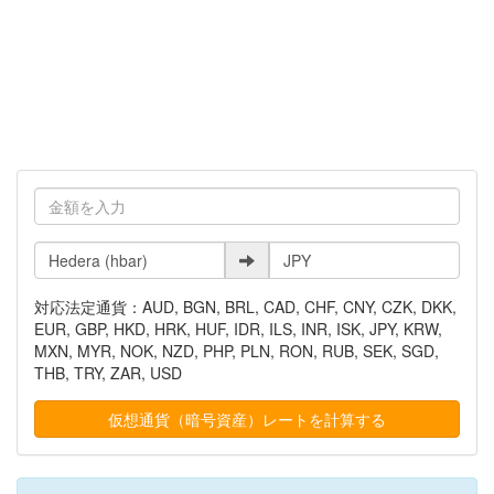
対応法定通貨：AUD, BGN, BRL, CAD, CHF, CNY, CZK, DKK,
EUR, GBP, HKD, HRK, HUF, IDR, ILS, INR, ISK, JPY, KRW,
MXN, MYR, NOK, NZD, PHP, PLN, RON, RUB, SEK, SGD,
THB, TRY, ZAR, USD