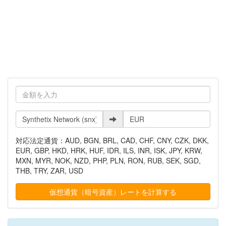
対応法定通貨：AUD, BGN, BRL, CAD, CHF, CNY, CZK, DKK,
EUR, GBP, HKD, HRK, HUF, IDR, ILS, INR, ISK, JPY, KRW,
MXN, MYR, NOK, NZD, PHP, PLN, RON, RUB, SEK, SGD,
THB, TRY, ZAR, USD