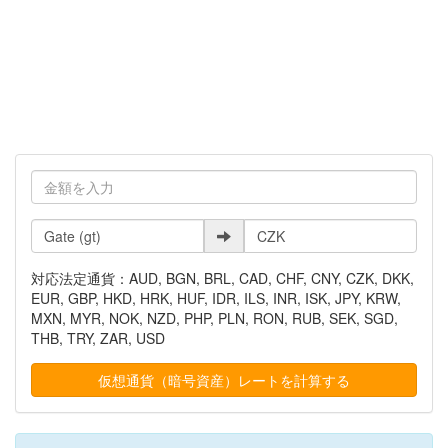
対応法定通貨：AUD, BGN, BRL, CAD, CHF, CNY, CZK, DKK,
EUR, GBP, HKD, HRK, HUF, IDR, ILS, INR, ISK, JPY, KRW,
MXN, MYR, NOK, NZD, PHP, PLN, RON, RUB, SEK, SGD,
THB, TRY, ZAR, USD