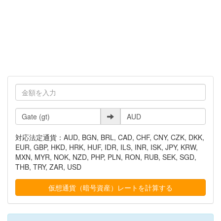
対応法定通貨：AUD, BGN, BRL, CAD, CHF, CNY, CZK, DKK,
EUR, GBP, HKD, HRK, HUF, IDR, ILS, INR, ISK, JPY, KRW,
MXN, MYR, NOK, NZD, PHP, PLN, RON, RUB, SEK, SGD,
THB, TRY, ZAR, USD