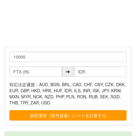
対応法定通貨：AUD, BGN, BRL, CAD, CHF, CNY, CZK, DKK,
EUR, GBP, HKD, HRK, HUF, IDR, ILS, INR, ISK, JPY, KRW,
MXN, MYR, NOK, NZD, PHP, PLN, RON, RUB, SEK, SGD,
THB, TRY, ZAR, USD