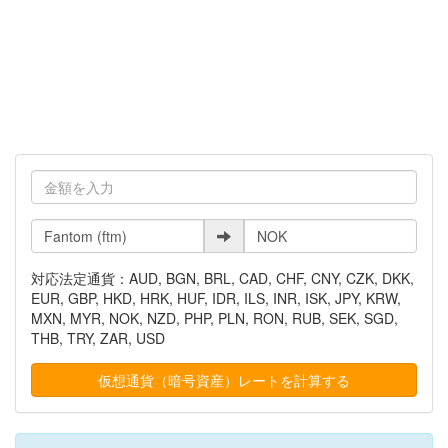
対応法定通貨：AUD, BGN, BRL, CAD, CHF, CNY, CZK, DKK,
EUR, GBP, HKD, HRK, HUF, IDR, ILS, INR, ISK, JPY, KRW,
MXN, MYR, NOK, NZD, PHP, PLN, RON, RUB, SEK, SGD,
THB, TRY, ZAR, USD