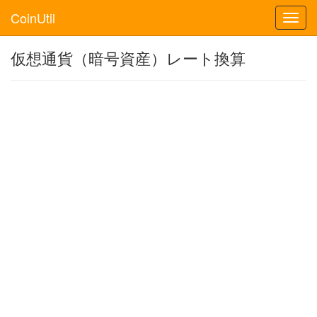
CoinUtil
Toggl
navig
仮想通貨（暗号資産）レート換算