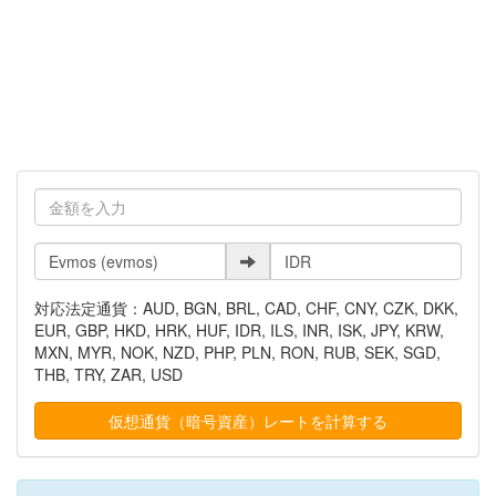
対応法定通貨：AUD, BGN, BRL, CAD, CHF, CNY, CZK, DKK,
EUR, GBP, HKD, HRK, HUF, IDR, ILS, INR, ISK, JPY, KRW,
MXN, MYR, NOK, NZD, PHP, PLN, RON, RUB, SEK, SGD,
THB, TRY, ZAR, USD