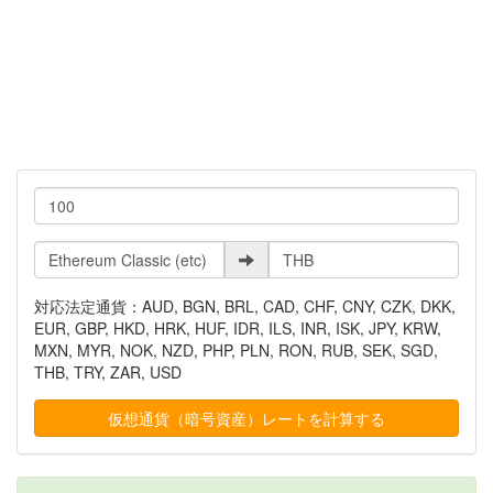
対応法定通貨：AUD, BGN, BRL, CAD, CHF, CNY, CZK, DKK,
EUR, GBP, HKD, HRK, HUF, IDR, ILS, INR, ISK, JPY, KRW,
MXN, MYR, NOK, NZD, PHP, PLN, RON, RUB, SEK, SGD,
THB, TRY, ZAR, USD