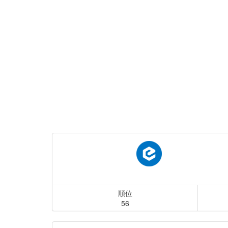
順位
56