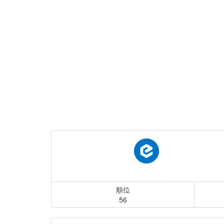
順位
56