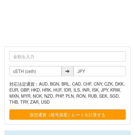
対応法定通貨：AUD, BGN, BRL, CAD, CHF, CNY, CZK, DKK,
EUR, GBP, HKD, HRK, HUF, IDR, ILS, INR, ISK, JPY, KRW,
MXN, MYR, NOK, NZD, PHP, PLN, RON, RUB, SEK, SGD,
THB, TRY, ZAR, USD