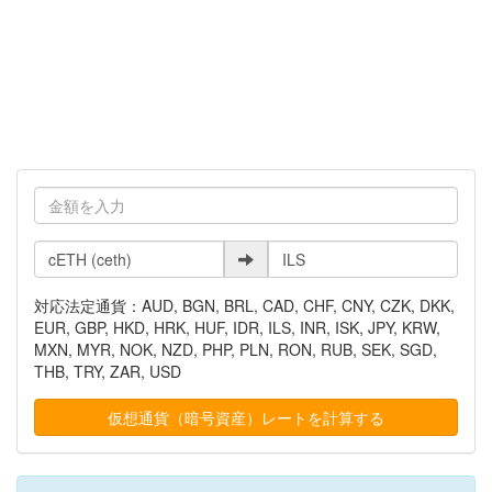
対応法定通貨：AUD, BGN, BRL, CAD, CHF, CNY, CZK, DKK,
EUR, GBP, HKD, HRK, HUF, IDR, ILS, INR, ISK, JPY, KRW,
MXN, MYR, NOK, NZD, PHP, PLN, RON, RUB, SEK, SGD,
THB, TRY, ZAR, USD