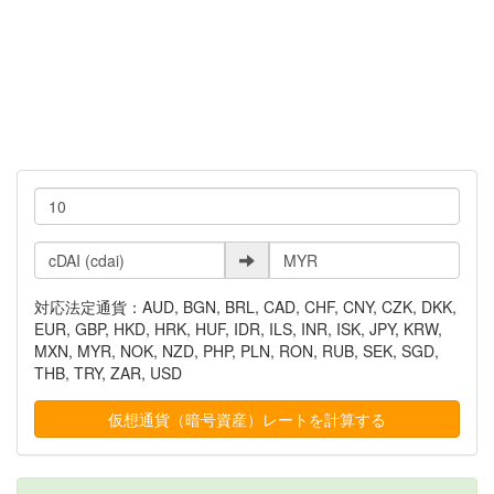
対応法定通貨：AUD, BGN, BRL, CAD, CHF, CNY, CZK, DKK,
EUR, GBP, HKD, HRK, HUF, IDR, ILS, INR, ISK, JPY, KRW,
MXN, MYR, NOK, NZD, PHP, PLN, RON, RUB, SEK, SGD,
THB, TRY, ZAR, USD