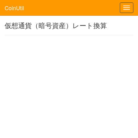
CoinUtil
Toggl
navig
仮想通貨（暗号資産）レート換算