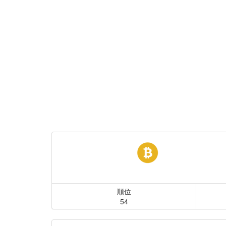
順位
54