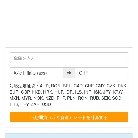
対応法定通貨：AUD, BGN, BRL, CAD, CHF, CNY, CZK, DKK,
EUR, GBP, HKD, HRK, HUF, IDR, ILS, INR, ISK, JPY, KRW,
MXN, MYR, NOK, NZD, PHP, PLN, RON, RUB, SEK, SGD,
THB, TRY, ZAR, USD