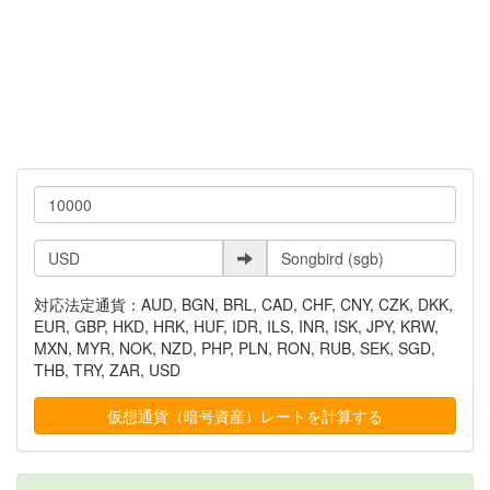
対応法定通貨：AUD, BGN, BRL, CAD, CHF, CNY, CZK, DKK,
EUR, GBP, HKD, HRK, HUF, IDR, ILS, INR, ISK, JPY, KRW,
MXN, MYR, NOK, NZD, PHP, PLN, RON, RUB, SEK, SGD,
THB, TRY, ZAR, USD