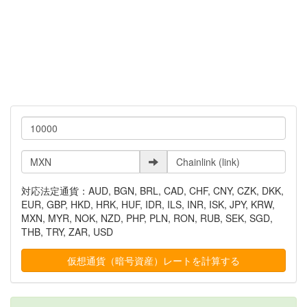
対応法定通貨：AUD, BGN, BRL, CAD, CHF, CNY, CZK, DKK,
EUR, GBP, HKD, HRK, HUF, IDR, ILS, INR, ISK, JPY, KRW,
MXN, MYR, NOK, NZD, PHP, PLN, RON, RUB, SEK, SGD,
THB, TRY, ZAR, USD