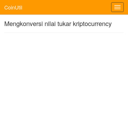
CoinUtil
Toggl
navig
Mengkonversi nilai tukar kriptocurrency