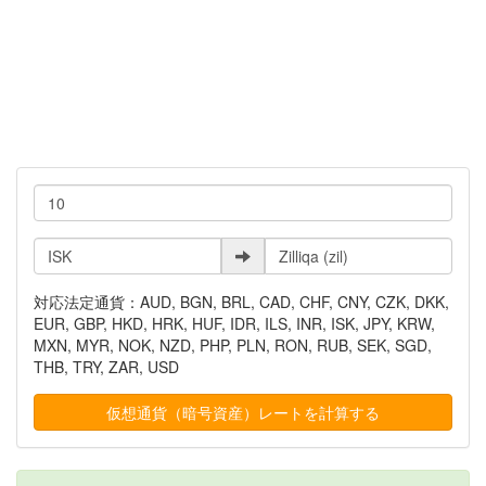
対応法定通貨：AUD, BGN, BRL, CAD, CHF, CNY, CZK, DKK,
EUR, GBP, HKD, HRK, HUF, IDR, ILS, INR, ISK, JPY, KRW,
MXN, MYR, NOK, NZD, PHP, PLN, RON, RUB, SEK, SGD,
THB, TRY, ZAR, USD