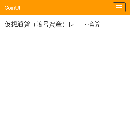
CoinUtil
Toggl
navig
仮想通貨（暗号資産）レート換算