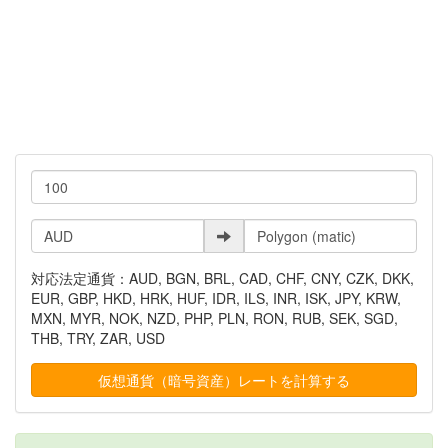
対応法定通貨：AUD, BGN, BRL, CAD, CHF, CNY, CZK, DKK,
EUR, GBP, HKD, HRK, HUF, IDR, ILS, INR, ISK, JPY, KRW,
MXN, MYR, NOK, NZD, PHP, PLN, RON, RUB, SEK, SGD,
THB, TRY, ZAR, USD